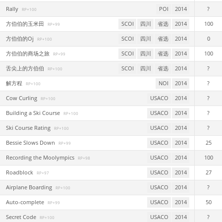
Rally
POI
2014
?
RP+100
方伯伯的玉米田
SCOI
四川
省选
2014
100
RP+99
方伯伯的Oj
SCOI
四川
省选
2014
0
RP+100
方伯伯的商场之旅
SCOI
四川
省选
2014
100
RP+99
舌尖上的方伯伯
SCOI
四川
省选
2014
?
RP+100
解方程
NOI
2014
?
RP+100
Cow Curling
USACO
2014
?
RP+100
Building a Ski Course
USACO
2014
?
RP+100
Ski Course Rating
USACO
2014
?
RP+100
Bessie Slows Down
USACO
2014
25
RP+99
Recording the Moolympics
USACO
2014
100
RP+98
Roadblock
USACO
2014
27
RP+97
Airplane Boarding
USACO
2014
?
RP+100
Auto-complete
USACO
2014
50
RP+99
Secret Code
USACO
2014
?
RP+100