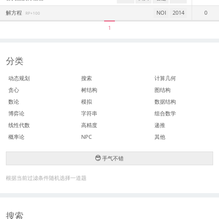
解方程
NOI
2014
0
RP+100
1
分类
动态规划
搜索
计算几何
贪心
树结构
图结构
数论
模拟
数据结构
博弈论
字符串
组合数学
线性代数
高精度
递推
概率论
NPC
其他
手气不错
根据当前过滤条件随机选择一道题
搜索