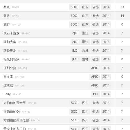
数表
SDOI
山东
省选
2014
33
RP+99
数数
SDOI
山东
省选
2014
14
RP+99
旅行
SDOI
山东
省选
2014
0
RP+100
取石子游戏
ZJOI
浙江
省选
2014
?
RP+100
璀灿光华
ZJOI
浙江
省选
2014
?
RP+100
路径规划
JLOI
吉林
省选
2014
?
RP+100
松鼠的新家
JLOI
吉林
省选
2014
0
RP+100
序列分割
APIO
2014
?
RP+100
回文串
APIO
2014
0
RP+100
连珠线
APIO
2014
?
RP+100
Rally
POI
2014
?
RP+100
方伯伯的玉米田
SCOI
四川
省选
2014
?
RP+100
方伯伯的Oj
SCOI
四川
省选
2014
?
RP+100
方伯伯的商场之旅
SCOI
四川
省选
2014
?
RP+100
舌尖上的方伯伯
SCOI
四川
省选
2014
?
RP+100