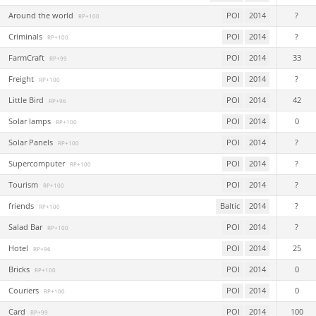
Around the world
POI
2014
?
RP+100
Criminals
POI
2014
?
RP+100
FarmCraft
POI
2014
33
RP+99
Freight
POI
2014
?
RP+100
Little Bird
POI
2014
42
RP+96
Solar lamps
POI
2014
0
RP+100
Solar Panels
POI
2014
?
RP+100
Supercomputer
POI
2014
?
RP+100
Tourism
POI
2014
?
RP+100
friends
Baltic
2014
?
RP+100
Salad Bar
POI
2014
?
RP+100
Hotel
POI
2014
25
RP+96
Bricks
POI
2014
0
RP+100
Couriers
POI
2014
0
RP+100
Card
POI
2014
100
RP+99