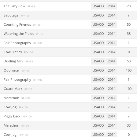
The Lazy Cow
USACO
2014
20
RP+99
Sabotage
USACO
2014
?
RP+100
Counting Friends
USACO
2014
50
RP+98
Watering the Fields
USACO
2014
38
RP+97
Fair Photography
USACO
2014
?
RP+100
Cow Optics
USACO
2014
0
RP+100
Dueling GPS
USACO
2014
50
RP+98
Odometer
USACO
2014
100
RP+99
Fair Photography
USACO
2014
?
RP+100
Guard Mark
USACO
2014
100
RP+99
Marathon
USACO
2014
?
RP+100
Cow Jog
USACO
2014
?
RP+100
Piggy Back
USACO
2014
?
RP+100
Marathon
USACO
2014
33
RP+99
Cow Jog
USACO
2014
0
RP+100