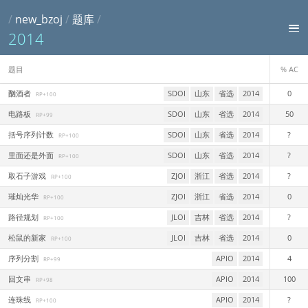
/
new_bzoj
/
题库
/
2014
题目
% AC
酗酒者
SDOI
山东
省选
2014
0
RP+100
电路板
SDOI
山东
省选
2014
50
RP+99
括号序列计数
SDOI
山东
省选
2014
?
RP+100
里面还是外面
SDOI
山东
省选
2014
?
RP+100
取石子游戏
ZJOI
浙江
省选
2014
?
RP+100
璀灿光华
ZJOI
浙江
省选
2014
0
RP+100
路径规划
JLOI
吉林
省选
2014
?
RP+100
松鼠的新家
JLOI
吉林
省选
2014
0
RP+100
序列分割
APIO
2014
4
RP+99
回文串
APIO
2014
100
RP+98
连珠线
APIO
2014
?
RP+100