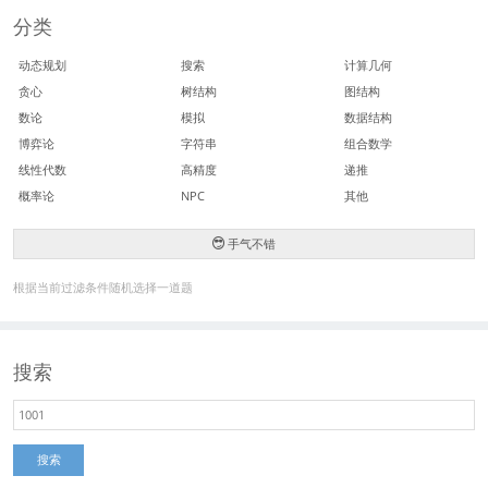
分类
动态规划
搜索
计算几何
贪心
树结构
图结构
数论
模拟
数据结构
博弈论
字符串
组合数学
线性代数
高精度
递推
概率论
NPC
其他
手气不错
根据当前过滤条件随机选择一道题
搜索
搜索