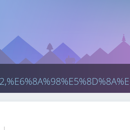
2,%E6%8A%98%E5%8D%8A%E