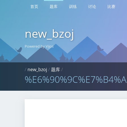
首页
题库
训练
讨论
比赛
new_bzoj
Powered by Vijos
/
new_bzoj
/
题库
/
%E6%90%9C%E7%B4%A