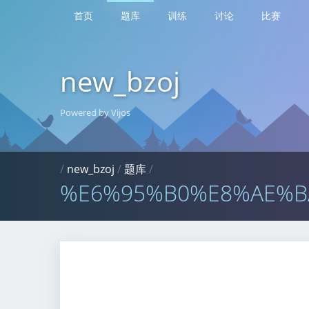
首页
题库
训练
讨论
比赛
new_bzoj
Powered by Vijos
/
new_bzoj
/
题库
/
%E6%95%B0%E8%AE%B