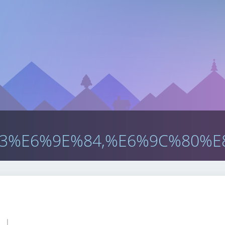
3%E6%9E%84,%E6%9C%80%E