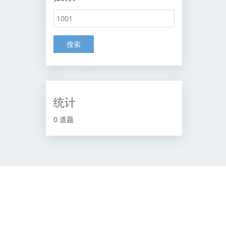
搜索
统计
0 道题