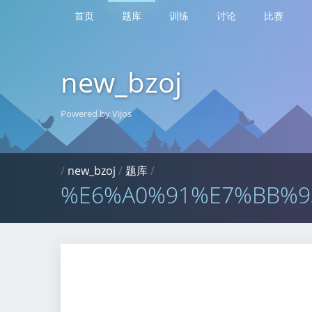
首页
题库
训练
讨论
比赛
new_bzoj
Powered by Vijos
/
new_bzoj
/
题库
/
%E6%A0%91%E7%BB%9