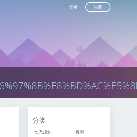
注册
登录
E6%97%8B%E8%BD%AC%E5%8
分类
动态规划
搜索