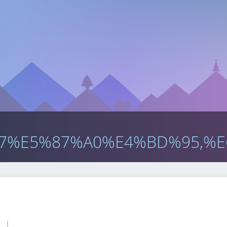
7%E5%87%A0%E4%BD%95,%