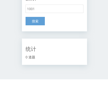
搜索
统计
0 道题