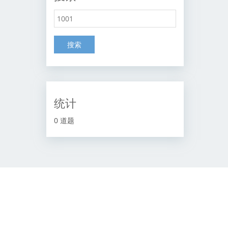
搜索
统计
0 道题