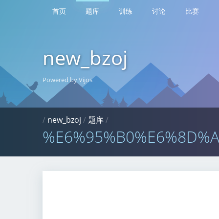
首页
题库
训练
讨论
比赛
new_bzoj
Powered by Vijos
/
new_bzoj
/
题库
/
%E6%95%B0%E6%8D%A