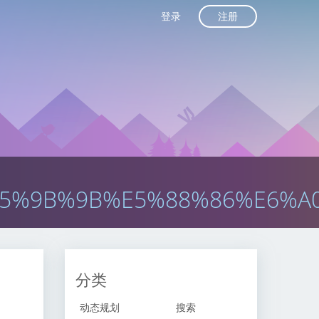
注册
登录
5%9B%9B%E5%88%86%E6%A
分类
动态规划
搜索