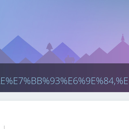
E%E7%BB%93%E6%9E%84,%E