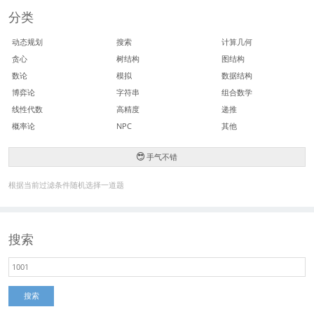
分类
动态规划
搜索
计算几何
贪心
树结构
图结构
数论
模拟
数据结构
博弈论
字符串
组合数学
线性代数
高精度
递推
概率论
NPC
其他
手气不错
根据当前过滤条件随机选择一道题
搜索
搜索