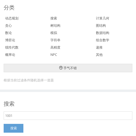
分类
动态规划
搜索
计算几何
贪心
树结构
图结构
数论
模拟
数据结构
博弈论
字符串
组合数学
线性代数
高精度
递推
概率论
NPC
其他
手气不错
根据当前过滤条件随机选择一道题
搜索
搜索