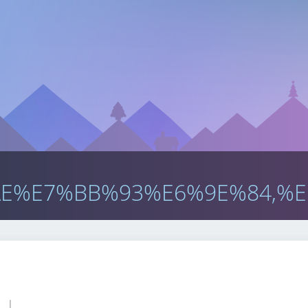
E%E7%BB%93%E6%9E%84,%E