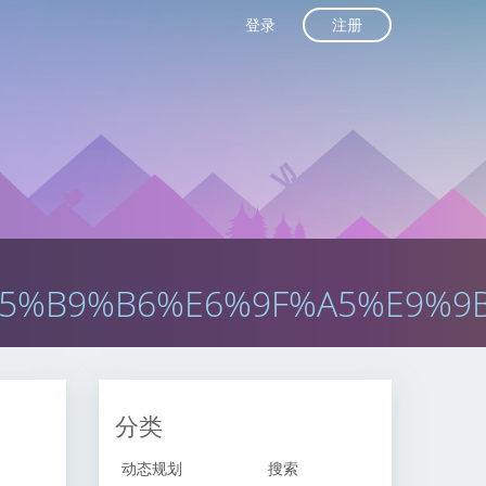
注册
登录
5%B9%B6%E6%9F%A5%E9%9
分类
动态规划
搜索