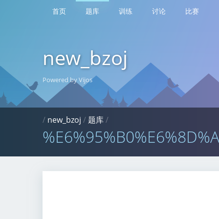
首页
题库
训练
讨论
比赛
new_bzoj
Powered by Vijos
/
new_bzoj
/
题库
/
%E6%95%B0%E6%8D%A