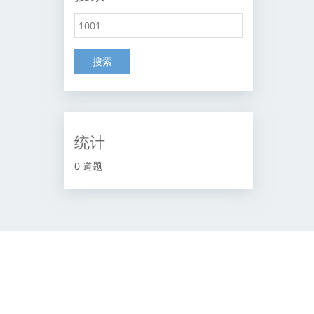
搜索
统计
0 道题