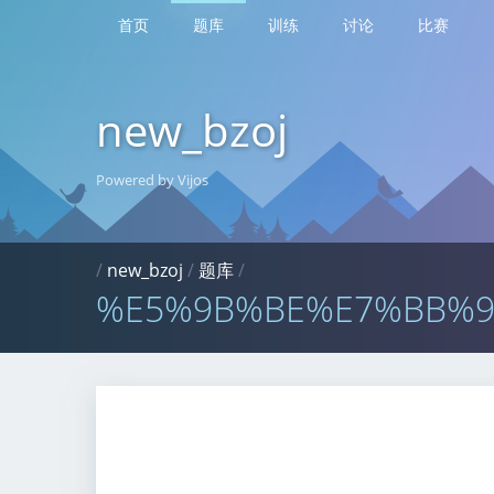
首页
题库
训练
讨论
比赛
new_bzoj
Powered by Vijos
/
new_bzoj
/
题库
/
%E5%9B%BE%E7%BB%9