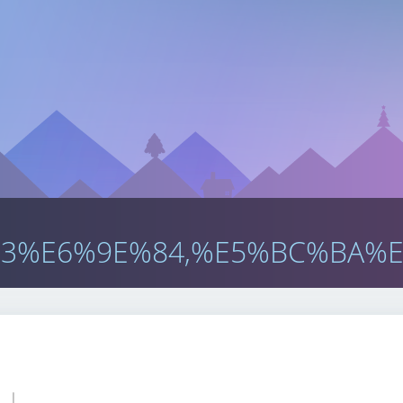
3%E6%9E%84,%E5%BC%BA%E