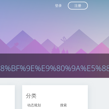
注册
登录
8%BF%9E%E9%80%9A%E5%8
分类
动态规划
搜索