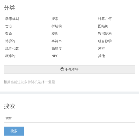
分类
动态规划
搜索
计算几何
贪心
树结构
图结构
数论
模拟
数据结构
博弈论
字符串
组合数学
线性代数
高精度
递推
概率论
NPC
其他
手气不错
根据当前过滤条件随机选择一道题
搜索
搜索