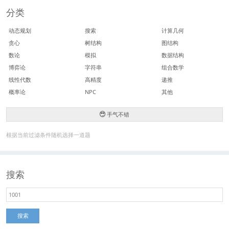
分类
动态规划
搜索
计算几何
贪心
树结构
图结构
数论
模拟
数据结构
博弈论
字符串
组合数学
线性代数
高精度
递推
概率论
NPC
其他
手气不错
根据当前过滤条件随机选择一道题
搜索
搜索