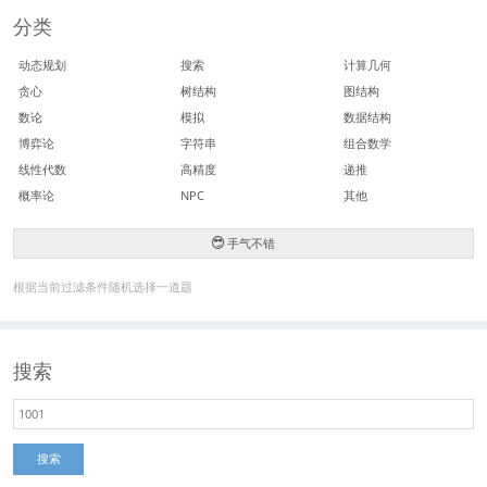
分类
动态规划
搜索
计算几何
贪心
树结构
图结构
数论
模拟
数据结构
博弈论
字符串
组合数学
线性代数
高精度
递推
概率论
NPC
其他
手气不错
根据当前过滤条件随机选择一道题
搜索
搜索