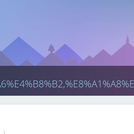
6%E4%B8%B2,%E8%A1%A8%