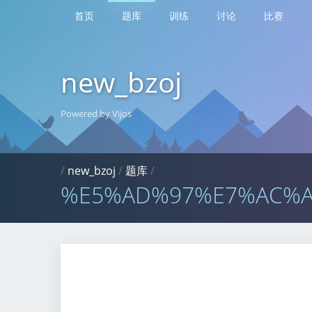
首页
题库
训练
讨论
比赛
new_bzoj
Powered by Vijos
/
new_bzoj
/
题库
/
%E5%AD%97%E7%AC%A