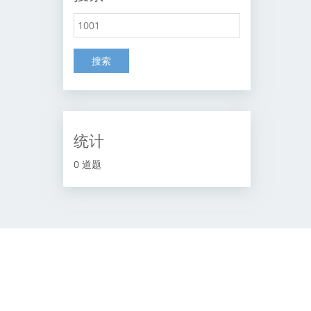
搜索
统计
0 道题