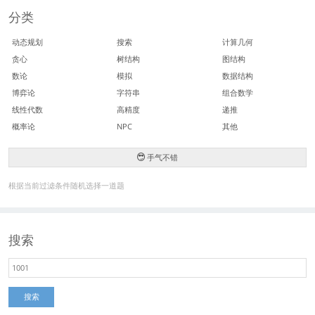
分类
动态规划
搜索
计算几何
贪心
树结构
图结构
数论
模拟
数据结构
博弈论
字符串
组合数学
线性代数
高精度
递推
概率论
NPC
其他
手气不错
根据当前过滤条件随机选择一道题
搜索
搜索