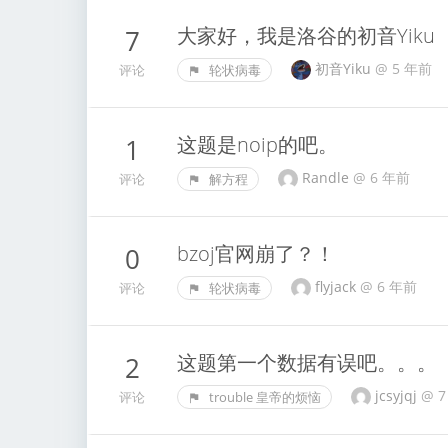
大家好，我是洛谷的初音Yiku
7
初音Yiku
@
5 年前
评论
轮状病毒
这题是noip的吧。
1
Randle
@
6 年前
评论
解方程
bzoj官网崩了？！
0
flyjack
@
6 年前
评论
轮状病毒
这题第一个数据有误吧。。。
2
jcsyjqj
@
7
评论
trouble 皇帝的烦恼