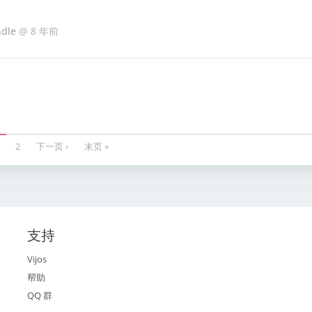
ndle
@
8 年前
2
下一页 ›
末页 »
支持
Vijos
帮助
QQ 群