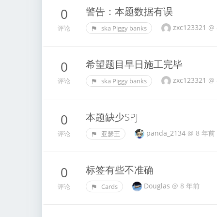
警告：本题数据有误
0
zxc123321
@
评论
ska Piggy banks
希望题目早日施工完毕
0
zxc123321
@
评论
ska Piggy banks
本题缺少SPJ
0
panda_2134
@
8 年前
评论
亚瑟王
标签有些不准确
0
Douglas
@
8 年前
评论
Cards