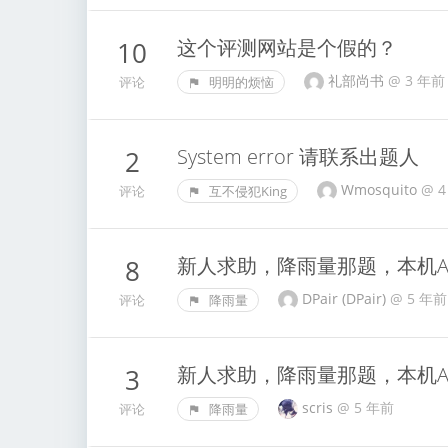
这个评测网站是个假的？
10
礼部尚书
@
3 年前
评论
明明的烦恼
System error 请联系出题人
2
Wmosquito
@
4
评论
互不侵犯King
新人求助，降雨量那题，本机A
8
DPair (DPair)
@
5 年前
评论
降雨量
新人求助，降雨量那题，本机A
3
scris
@
5 年前
评论
降雨量