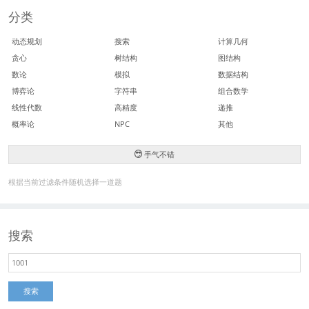
分类
动态规划
搜索
计算几何
贪心
树结构
图结构
数论
模拟
数据结构
博弈论
字符串
组合数学
线性代数
高精度
递推
概率论
NPC
其他
手气不错
根据当前过滤条件随机选择一道题
搜索
搜索