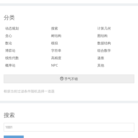
分类
动态规划
搜索
计算几何
贪心
树结构
图结构
数论
模拟
数据结构
博弈论
字符串
组合数学
线性代数
高精度
递推
概率论
NPC
其他
手气不错
根据当前过滤条件随机选择一道题
搜索