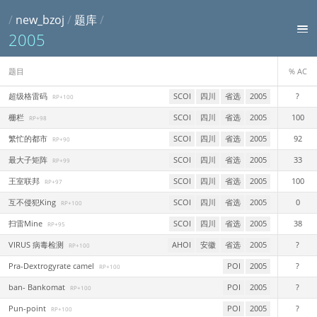
/
new_bzoj
/
题库
/
2005
题目
% AC
超级格雷码
SCOI
四川
省选
2005
?
RP+100
栅栏
SCOI
四川
省选
2005
100
RP+98
繁忙的都市
SCOI
四川
省选
2005
92
RP+90
最大子矩阵
SCOI
四川
省选
2005
33
RP+99
王室联邦
SCOI
四川
省选
2005
100
RP+97
互不侵犯King
SCOI
四川
省选
2005
0
RP+100
扫雷Mine
SCOI
四川
省选
2005
38
RP+95
VIRUS 病毒检测
AHOI
安徽
省选
2005
?
RP+100
Pra-Dextrogyrate camel
POI
2005
?
RP+100
ban- Bankomat
POI
2005
?
RP+100
Pun-point
POI
2005
?
RP+100