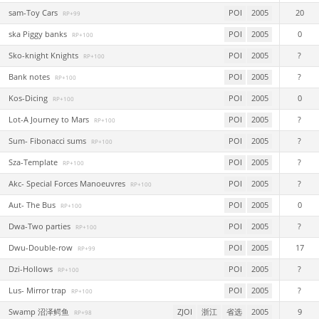
sam-Toy Cars
POI
2005
20
RP+99
ska Piggy banks
POI
2005
0
RP+100
Sko-knight Knights
POI
2005
?
RP+100
Bank notes
POI
2005
?
RP+100
Kos-Dicing
POI
2005
0
RP+100
Lot-A Journey to Mars
POI
2005
?
RP+100
Sum- Fibonacci sums
POI
2005
?
RP+100
Sza-Template
POI
2005
?
RP+100
Akc- Special Forces Manoeuvres
POI
2005
?
RP+100
Aut- The Bus
POI
2005
0
RP+100
Dwa-Two parties
POI
2005
?
RP+100
Dwu-Double-row
POI
2005
17
RP+99
Dzi-Hollows
POI
2005
?
RP+100
Lus- Mirror trap
POI
2005
?
RP+100
Swamp 沼泽鳄鱼
ZJOI
浙江
省选
2005
9
RP+98