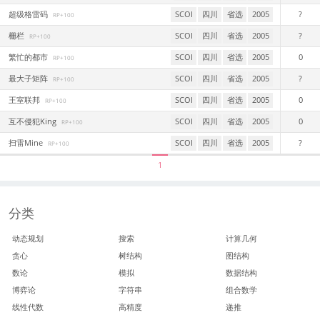
超级格雷码
SCOI
四川
省选
2005
?
RP+100
栅栏
SCOI
四川
省选
2005
?
RP+100
繁忙的都市
SCOI
四川
省选
2005
0
RP+100
最大子矩阵
SCOI
四川
省选
2005
?
RP+100
王室联邦
SCOI
四川
省选
2005
0
RP+100
互不侵犯King
SCOI
四川
省选
2005
0
RP+100
扫雷Mine
SCOI
四川
省选
2005
?
RP+100
1
分类
动态规划
搜索
计算几何
贪心
树结构
图结构
数论
模拟
数据结构
博弈论
字符串
组合数学
线性代数
高精度
递推