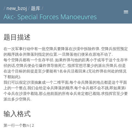
/
new_bzoj
/
题库
/
Akc- Special Forces Manoeuvres
题目描述
在一次军事行动中有一批空降兵要降落在沙漠中拆除炸弹. 空降兵按照预定
的顺序跳伞并降落到指定的位置.一旦降落他们便呆在原地不动了.
每个空降兵都有一个生存半径. 如果炸弹与他的距离小于或等于这个生存半
径的话,空降兵便会引爆炸弹导致死亡. 指挥官想尽量少的派出升降兵.但是
在这个目标的前提是至少要能有1名伞兵活着回来.(无论炸弹在何处的情况
下都如此).
我们可以假定沙漠抽象成一个二维平面,每个伞兵降落的地点都是这个平面
上的一个整点.我们会给定伞兵降落的顺序,每个伞兵都不会不跳,即如果第i
个伞兵在沙漠中着陆,那么他前面的所有伞兵肯定都已着陆.求指挥官至少要
派出多少空降兵.
输入格式
第一行一个数n ( 2