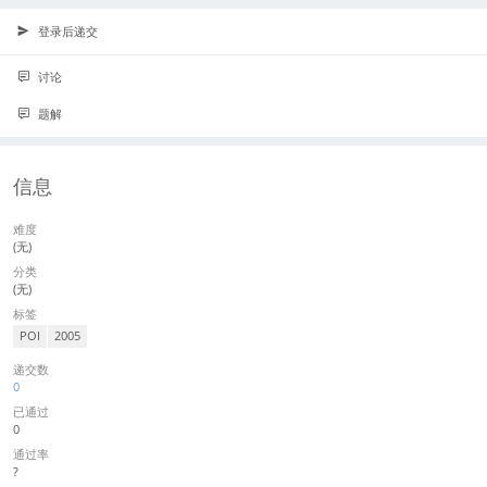
登录后递交
讨论
题解
信息
难度
(无)
分类
(无)
标签
POI
2005
递交数
0
已通过
0
通过率
?