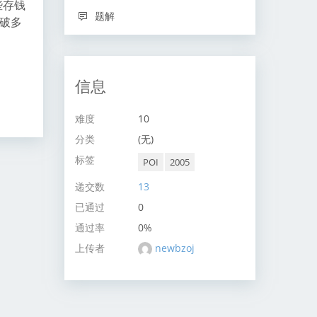
些存钱
题解
打破多
信息
难度
10
分类
(无)
标签
POI
2005
递交数
13
已通过
0
通过率
0%
上传者
newbzoj