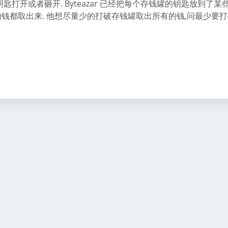
能用钥匙打开或者砸开. Byteazar 已经把每个存钱罐的钥匙放到了某
所有的钱都取出来. 他想尽量少的打破存钱罐取出所有的钱,问最少要