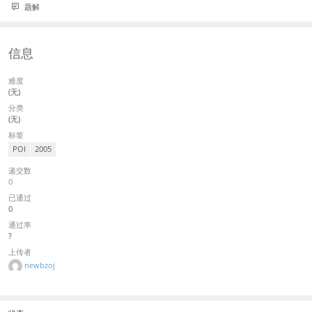
题解
信息
难度
(无)
分类
(无)
标签
POI
2005
递交数
0
已通过
0
通过率
?
上传者
newbzoj