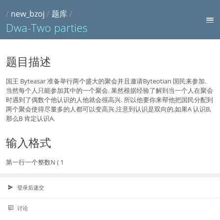
/
new_bzoj
/
题库
/
Dwa-Two parties
题目描述
国王 Byteasar 准备举行两个盛大的聚会并且邀请Byteotian 国民来参加.
当然每个人只能参加其中的一个聚会. 果然根据经验了解到当一个人在聚会
时遇到了偶数个他认识的人他就会很高兴. 所以他要你来帮他把国民分配到
两个聚会使得尽量多的人都可以变高兴.注意到认识是双向的,如果A 认识B,
那么B 肯定认识A.
输入格式
第一行一个整数N ( 1
登录后递交
讨论