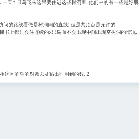
一些洞. 一天n 只鸟飞来这里要住进这些树洞里. 他们中的有一些是好
(访问的路线看做是树洞间的直线),但是共顶点是允许的.
一棵书上都只会住连续的x只鸟而不会出现中间出现空树洞的情况.
, 互相访问的鸟的对数以及输出时用到的数, 2