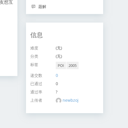
朋友想互
题解
信息
难度
(无)
分类
(无)
标签
POI
2005
递交数
0
已通过
0
通过率
?
上传者
newbzoj