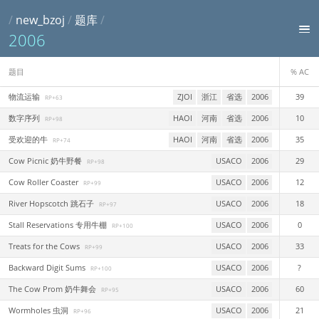
/
new_bzoj
/
题库
/
2006
题目
% AC
物流运输
ZJOI
浙江
省选
2006
39
RP+63
数字序列
HAOI
河南
省选
2006
10
RP+98
受欢迎的牛
HAOI
河南
省选
2006
35
RP+74
Cow Picnic 奶牛野餐
USACO
2006
29
RP+98
Cow Roller Coaster
USACO
2006
12
RP+99
River Hopscotch 跳石子
USACO
2006
18
RP+97
Stall Reservations 专用牛棚
USACO
2006
0
RP+100
Treats for the Cows
USACO
2006
33
RP+99
Backward Digit Sums
USACO
2006
?
RP+100
The Cow Prom 奶牛舞会
USACO
2006
60
RP+95
Wormholes 虫洞
USACO
2006
21
RP+96