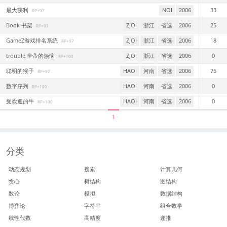
最大获利
NOI
2006
33
RP+97
Book 书架
ZJOI
浙江
省选
2006
25
RP+93
GameZ游戏排名系统
ZJOI
浙江
省选
2006
18
RP+97
trouble 皇帝的烦恼
ZJOI
浙江
省选
2006
0
RP+100
聪明的猴子
HAOI
河南
省选
2006
75
RP+97
数字序列
HAOI
河南
省选
2006
0
RP+100
受欢迎的牛
HAOI
河南
省选
2006
0
RP+100
1
分类
动态规划
搜索
计算几何
贪心
树结构
图结构
数论
模拟
数据结构
博弈论
字符串
组合数学
线性代数
高精度
递推