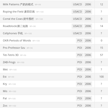
Milk Patterns 产奶的模式
USACO
2006
12
RP+99
Roping the Field 麦田巨画
USACO
2006
?
RP+100
Corral the Cows 奶牛围栏
USACO
2006
0
RP+100
Roadblocks第二短路
USACO
2006
14
RP+98
Cellphones 手机
USACO
2006
?
RP+100
OKR-Periods of Words
POI
2006
0
RP+100
Pro-Professor Szu
POI
2006
15
RP+96
Tet-Tetris 3D
POI
2006
57
RP+96
ZAB-Frogs
POI
2006
?
RP+100
Met
POI
2006
?
RP+100
Est
POI
2006
100
RP+99
Kry
POI
2006
?
RP+100
Mis
POI
2006
?
RP+100
Pal
POI
2006
?
RP+100
Zos
POI
2006
?
RP+100