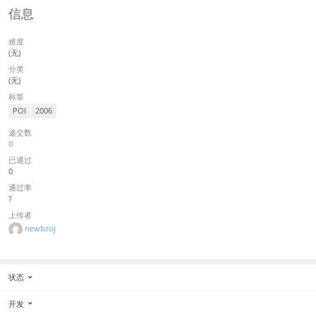
信息
难度
(无)
分类
(无)
标签
POI
2006
递交数
0
已通过
0
通过率
?
上传者
newbzoj
状态
开发