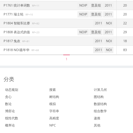
P1761 统计单词数
NOIP
普及组
2011
20
RP+11
P1771 瑞士轮
NOIP
普及组
2011
20
RP+10
P1804 智能车比赛
2011
NOI
22
RP+82
P1808 表达式的值
NOIP
普及组
2011
29
RP+23
P1817 兔农
2011
NOI
18
RP+81
P1818 NOI嘉年华
2011
NOI
83
RP+68
1
分类
动态规划
搜索
计算几何
贪心
树结构
图结构
数论
模拟
数据结构
博弈论
字符串
组合数学
线性代数
高精度
递推
概率论
NPC
其他