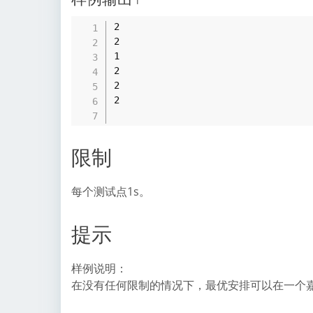
2 

2 

1 

2 

2 

2

限制
每个测试点1s。
提示
样例说明：
在没有任何限制的情况下，最优安排可以在一个嘉年