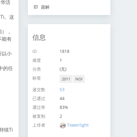
年华活
题解
Ti。这
间），
信息
不能有
ID
1818
所以小
难度
1
中的任
分类
(无)
标签
2011
NOI
递交数
53
已通过
44
通过率
83%
被复制
2
上传者
Towerlight
持续Ti