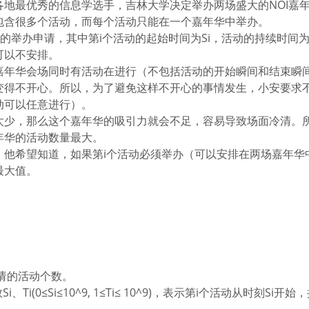
国各地最优秀的信息学选手，吉林大学决定举办两场盛大的NOI嘉
包含很多个活动，而每个活动只能在一个嘉年华中举办。
举办申请，其中第i个活动的起始时间为Si，活动的持续时间为
可以不安排。
嘉年华会场同时有活动在进行（不包括活动的开始瞬间和结束瞬
变得不开心。所以，为了避免这样不开心的事情发生，小安要求
动可以任意进行）。
太少，那么这个嘉年华的吸引力就会不足，容易导致场面冷清。
年华的活动数量最大。
，他希望知道，如果第i个活动必须举办（可以安排在两场嘉年华
最大值。
申请的活动个数。
0≤Si≤10^9, 1≤Ti≤ 10^9)，表示第i个活动从时刻Si开始，