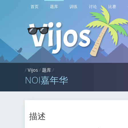
首页
题库
训练
讨论
比赛
/
Vijos
/
题库
/
NOI嘉年华
描述