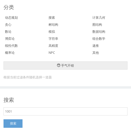
分类
动态规划
搜索
计算几何
贪心
树结构
图结构
数论
模拟
数据结构
博弈论
字符串
组合数学
线性代数
高精度
递推
概率论
NPC
其他
手气不错
根据当前过滤条件随机选择一道题
搜索
搜索