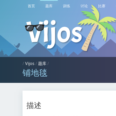
首页
题库
训练
讨论
比赛
/
Vijos
/
题库
/
铺地毯
描述