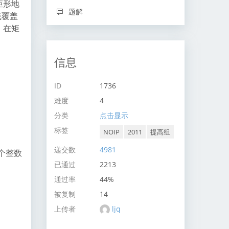
矩形地
题解
毯覆盖
：在矩
信息
ID
1736
难度
4
分类
点击显示
标签
NOIP
2011
提高组
递交数
4981
两个整数
已通过
2213
通过率
44%
被复制
14
上传者
ljq