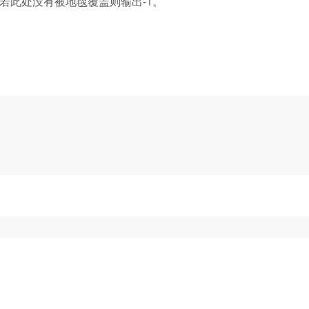
若此处没有被地毯覆盖则输出-1。