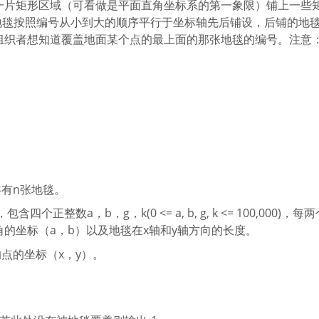
一片矩形区域（可看做是平面直角坐标系的第一象限）铺上一些
地毯按照编号从小到大的顺序平行于坐标轴先后铺设，后铺的地
组织者想知道覆盖地面某个点的最上面的那张地毯的编号。注意
总共有n张地毯。
整数a，b，g，k(0 <= a, b, g, k <= 100,000)，每
的坐标（a，b）以及地毯在x轴和y轴方向的长度。
的点的坐标（x，y）。