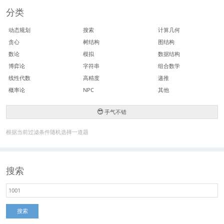
分类
动态规划
搜索
计算几何
贪心
树结构
图结构
数论
模拟
数据结构
博弈论
字符串
组合数学
线性代数
高精度
递推
概率论
NPC
其他
手气不错
根据当前过滤条件随机选择一道题
搜索
搜索