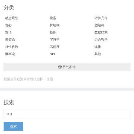
分类
动态规划
搜索
计算几何
贪心
树结构
图结构
数论
模拟
数据结构
博弈论
字符串
组合数学
线性代数
高精度
递推
概率论
NPC
其他
手气不错
根据当前过滤条件随机选择一道题
搜索
搜索