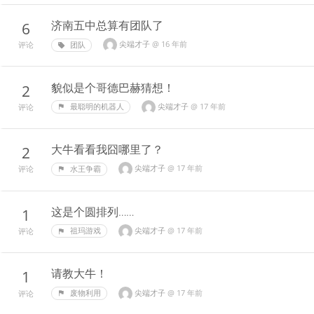
济南五中总算有团队了
6
尖端才子
@
16 年前
团队
评论
貌似是个哥德巴赫猜想！
2
尖端才子
@
17 年前
最聪明的机器人
评论
大牛看看我囧哪里了？
2
尖端才子
@
17 年前
水王争霸
评论
这是个圆排列……
1
尖端才子
@
17 年前
祖玛游戏
评论
请教大牛！
1
尖端才子
@
17 年前
废物利用
评论