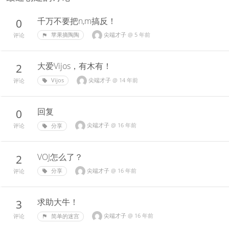
千万不要把n,m搞反！
0
尖端才子
@
5 年前
苹果摘陶陶
评论
大爱Vijos，有木有！
2
尖端才子
@
14 年前
Vijos
评论
回复
0
尖端才子
@
16 年前
分享
评论
VOJ怎么了？
2
尖端才子
@
16 年前
分享
评论
求助大牛！
3
尖端才子
@
16 年前
简单的迷宫
评论