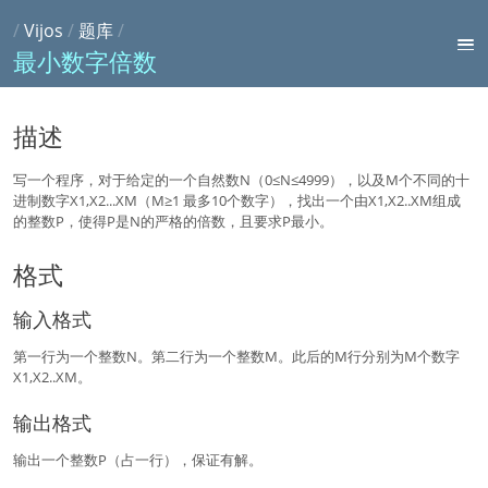
/
Vijos
/
题库
/
最小数字倍数
描述
写一个程序，对于给定的一个自然数N（0≤N≤4999），以及M个不同的十
进制数字X1,X2...XM（M≥1 最多10个数字），找出一个由X1,X2..XM组成
的整数P，使得P是N的严格的倍数，且要求P最小。
格式
输入格式
第一行为一个整数N。第二行为一个整数M。此后的M行分别为M个数字
X1,X2..XM。
输出格式
输出一个整数P（占一行），保证有解。