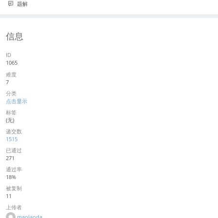
题解
信息
ID
1065
难度
7
分类
点击显示
标签
(无)
递交数
1515
已通过
271
通过率
18%
被复制
11
上传者
maolaoda