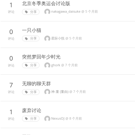
北京冬季奥运会讨论版
1
nakagawa_daisuke
@
5 个月前
分享
评论
一只小猫
0
星际小悦
@
5 个月前
分享
评论
突然梦回年少时光
0
ghork
@
7 个月前
分享
评论
无聊的聊天群
7
神-董 (董由)
@
7 个月前
分享
评论
废弃讨论
1
NexusOJ
@
8 个月前
分享
评论