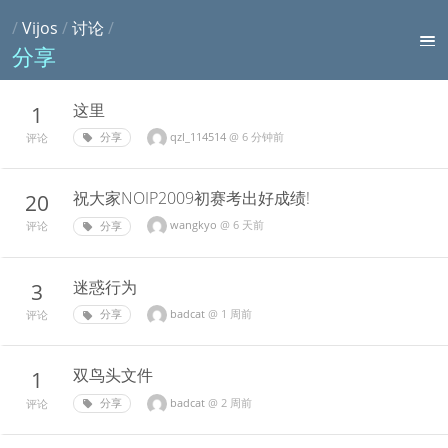
/
Vijos
/
讨论
/
分享
这里
1
qzl_114514
@
6 分钟前
分享
评论
祝大家NOIP2009初赛考出好成绩!
20
wangkyo
@
6 天前
分享
评论
迷惑行为
3
badcat
@
1 周前
分享
评论
双鸟头文件
1
badcat
@
2 周前
分享
评论