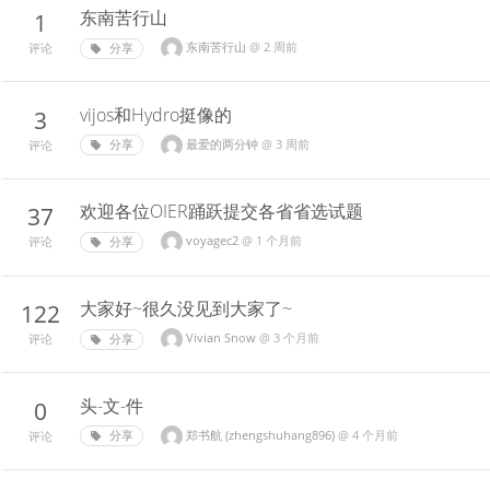
东南苦行山
1
东南苦行山
@
2 周前
分享
评论
vijos和Hydro挺像的
3
最爱的两分钟
@
3 周前
分享
评论
欢迎各位OIER踊跃提交各省省选试题
37
voyagec2
@
1 个月前
分享
评论
大家好~很久没见到大家了~
122
Vivian Snow
@
3 个月前
分享
评论
头-文-件
0
郑书航 (zhengshuhang896)
@
4 个月前
分享
评论