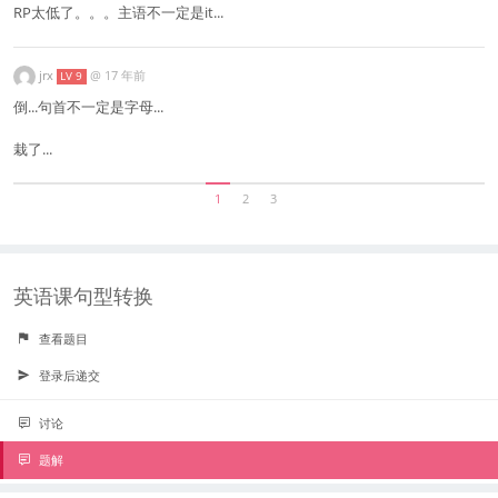
RP太低了。。。主语不一定是it...
jrx
@
17 年前
LV 9
倒...句首不一定是字母...
栽了...
1
2
3
英语课句型转换
查看题目
登录后递交
讨论
题解