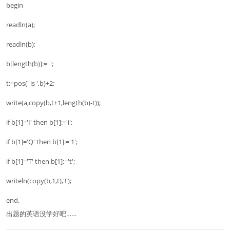
begin
readln(a);
readln(b);
b[length(b)]:=' ';
t:=pos(' is ',b)+2;
write(a,copy(b,t+1,length(b)-t));
if b[1]='I' then b[1]:='i';
if b[1]='Q' then b[1]:='1';
if b[1]='T' then b[1]:='t';
writeln(copy(b,1,t),'!');
end.
出题的英语没学好吧……