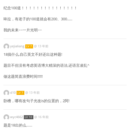
纪念100道！！！！！！！！！！！！！！！
哞拉，有老子的100道就会有200、300......
我的未来~~一片光明~~
yejialiang
@
13 年前
LV 7
18搞什么,自己英文不好还出这种题!
题目不但没有考虑英语博大精深的语法,还语言凌乱^
做这题简直浪费时间!!!!!!
d10
@
13 年前
LV 7
卧槽，哪有改句子光改is的位置的，2阿!
wyc4662
@
16 年前
LV 10
题是18出的么……