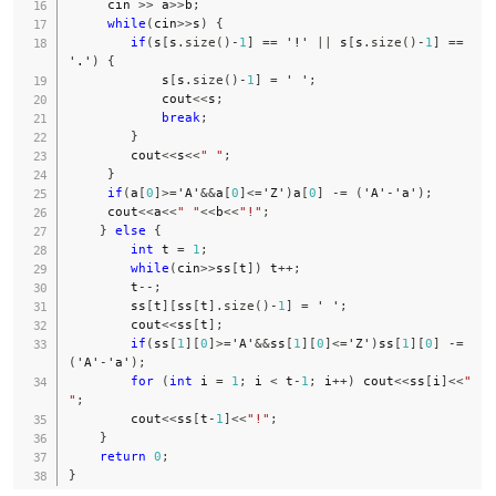
     cin 
>>
 a
>>
b
;
while
(
cin
>>
s
)
{
if
(
s
[
s
.
size
(
)
-
1
]
==
'!'
||
 s
[
s
.
size
(
)
-
1
]
==
'.'
)
{
            s
[
s
.
size
(
)
-
1
]
=
' '
;
            cout
<<
s
;
break
;
}
        cout
<<
s
<<
" "
;
}
if
(
a
[
0
]
>=
'A'
&&
a
[
0
]
<=
'Z'
)
a
[
0
]
-=
(
'A'
-
'a'
)
;
     cout
<<
a
<<
" "
<<
b
<<
"!"
;
}
else
{
int
 t 
=
1
;
while
(
cin
>>
ss
[
t
]
)
 t
++
;
        t
--
;
        ss
[
t
]
[
ss
[
t
]
.
size
(
)
-
1
]
=
' '
;
        cout
<<
ss
[
t
]
;
if
(
ss
[
1
]
[
0
]
>=
'A'
&&
ss
[
1
]
[
0
]
<=
'Z'
)
ss
[
1
]
[
0
]
-=
(
'A'
-
'a'
)
;
for
(
int
 i 
=
1
;
 i 
<
 t
-
1
;
 i
++
)
 cout
<<
ss
[
i
]
<<
" 
"
;
        cout
<<
ss
[
t
-
1
]
<<
"!"
;
}
return
0
;
}