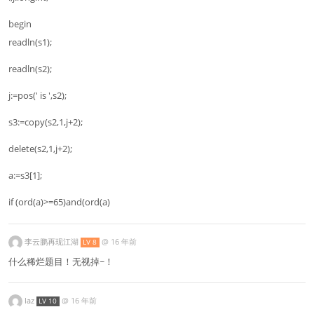
begin
readln(s1);
readln(s2);
j:=pos(' is ',s2);
s3:=copy(s2,1,j+2);
delete(s2,1,j+2);
a:=s3[1];
if (ord(a)>=65)and(ord(a)
李云鹏再现江湖
@
16 年前
LV 8
什么稀烂题目！无视掉~！
laz
@
16 年前
LV 10