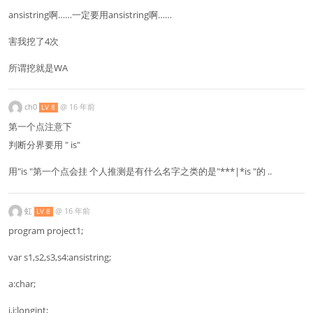
ansistring啊……一定要用ansistring啊……
害我挖了4次
所谓挖就是WA
ch0
@
16 年前
LV 8
第一个点注意下
判断分界要用 " is"
用"is "第一个点会挂 个人推测是有什么名字之类的是"***|*is "的 ..
虹
@
16 年前
LV 8
program project1;
var s1,s2,s3,s4:ansistring;
a:char;
i,j:longint;