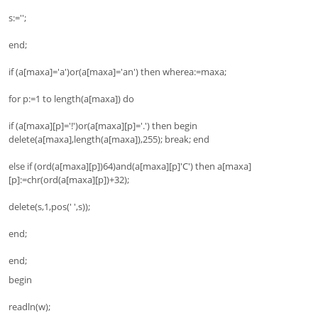
s:='';
end;
if (a[maxa]='a')or(a[maxa]='an') then wherea:=maxa;
for p:=1 to length(a[maxa]) do
if (a[maxa][p]='!')or(a[maxa][p]='.') then begin
delete(a[maxa],length(a[maxa]),255); break; end
else if (ord(a[maxa][p])64)and(a[maxa][p]'C') then a[maxa]
[p]:=chr(ord(a[maxa][p])+32);
delete(s,1,pos(' ',s));
end;
end;
begin
readln(w);