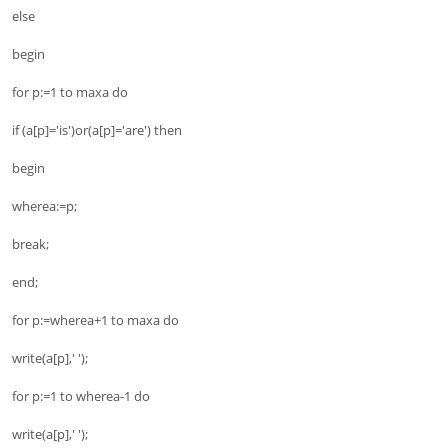
else
begin
for p:=1 to maxa do
if (a[p]='is')or(a[p]='are') then
begin
wherea:=p;
break;
end;
for p:=wherea+1 to maxa do
write(a[p],' ');
for p:=1 to wherea-1 do
write(a[p],' ');