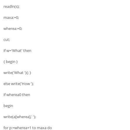
readln(s);
maxa:=0;
wherea:=0;
cut;
if w='What' then
{ begin }
write('What '){; }
else write('How ');
if wherea0 then
begin
write(a[wherea],' ');
for p:=wherea+1 to maxa do