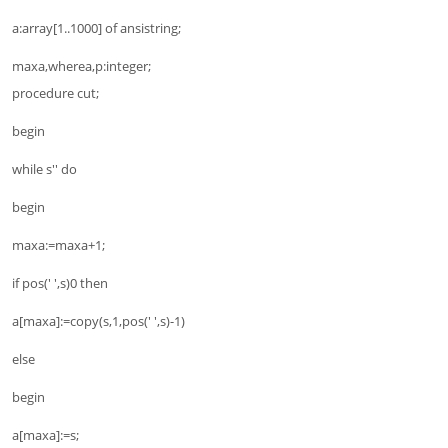
a:array[1..1000] of ansistring;
maxa,wherea,p:integer;
procedure cut;
begin
while s'' do
begin
maxa:=maxa+1;
if pos(' ',s)0 then
a[maxa]:=copy(s,1,pos(' ',s)-1)
else
begin
a[maxa]:=s;