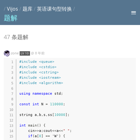
/
Vijos
/
题库
/
英语课句型转换
/
题解
47 条题解
zone
@
8 年前
LV 10
#
include
<queue>
#
include
<cstdio>
#
include
<cstring>
#
include
<iostream>
#
include
<algorithm>
using
namespace
 std
;
const
int
 N 
=
110000
;
string a
,
b
,
s
,
ss
[
10000
]
;
int
main
(
)
{
    cin
>>
a
;
cout
<<
a
<<
" "
;
if
(
a
[
0
]
==
'W'
)
{