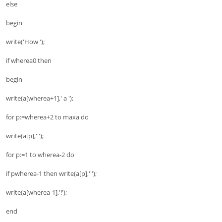
else
begin
write('How ');
if wherea0 then
begin
write(a[wherea+1],' a ');
for p:=wherea+2 to maxa do
write(a[p],' ');
for p:=1 to wherea-2 do
if pwherea-1 then write(a[p],' ');
write(a[wherea-1],'!');
end