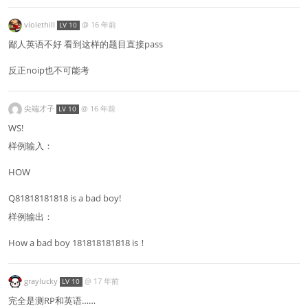
violethill
@
16 年前
LV 10
鄙人英语不好 看到这样的题目直接pass
反正noip也不可能考
尖端才子
@
16 年前
LV 10
WS!
样例输入：
HOW
Q81818181818 is a bad boy!
样例输出：
How a bad boy 181818181818 is！
graylucky
@
17 年前
LV 10
完全是测RP和英语……