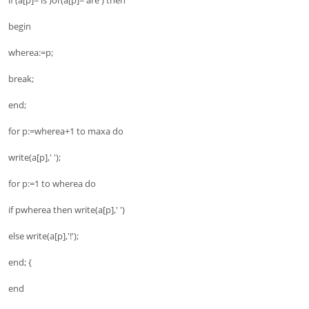
begin
wherea:=p;
break;
end;
for p:=wherea+1 to maxa do
write(a[p],' ');
for p:=1 to wherea do
if pwherea then write(a[p],' ')
else write(a[p],'!');
end; {
end