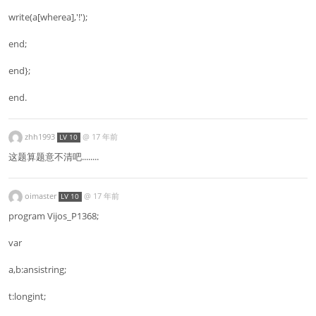
write(a[wherea],'!');
end;
end};
end.
zhh1993
@
17 年前
LV 10
这题算题意不清吧........
oimaster
@
17 年前
LV 10
program Vijos_P1368;
var
a,b:ansistring;
t:longint;