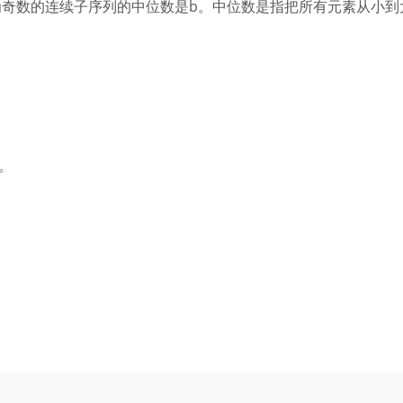
为奇数的连续子序列的中位数是b。中位数是指把所有元素从小到
列。