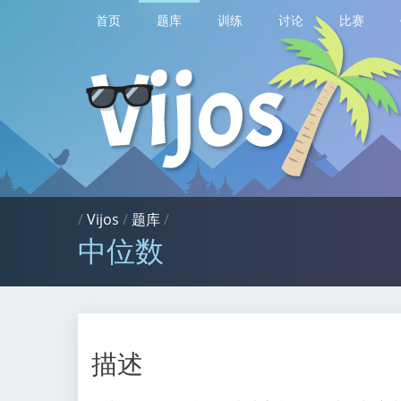
首页
题库
训练
讨论
比赛
/
Vijos
/
题库
/
中位数
描述