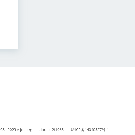
05 - 2023
Vijos.org
uibuild-2f1065f
沪ICP备14040537号-1