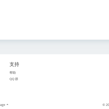
支持
帮助
QQ 群
age
© 20