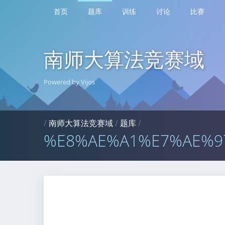
首页
题库
训练
讨论
比赛
南师大算法竞赛域
Powered by Vijos
/
南师大算法竞赛域
/
题库
/
%E8%AE%A1%E7%AE%9