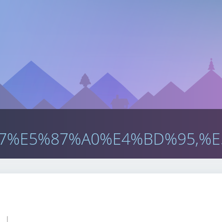
7%E5%87%A0%E4%BD%95,%E