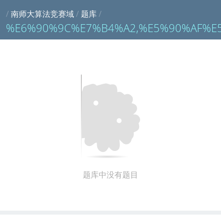
/
南师大算法竞赛域
/
题库
/
%E6%90%9C%E7%B4%A2,%E5%90%AF%E
题库中没有题目