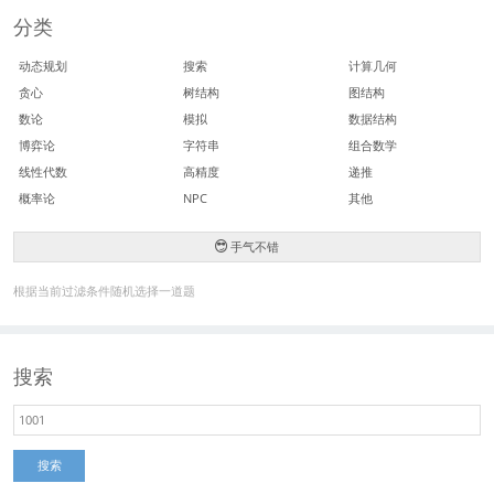
分类
动态规划
搜索
计算几何
贪心
树结构
图结构
数论
模拟
数据结构
博弈论
字符串
组合数学
线性代数
高精度
递推
概率论
NPC
其他
手气不错
根据当前过滤条件随机选择一道题
搜索
搜索