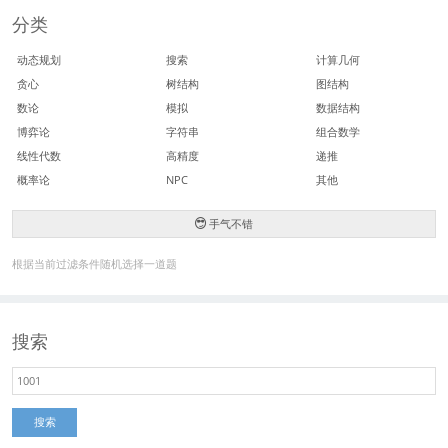
分类
动态规划
搜索
计算几何
贪心
树结构
图结构
数论
模拟
数据结构
博弈论
字符串
组合数学
线性代数
高精度
递推
概率论
NPC
其他
手气不错
根据当前过滤条件随机选择一道题
搜索
搜索