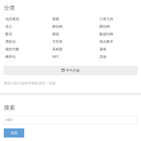
分类
动态规划
搜索
计算几何
贪心
树结构
图结构
数论
模拟
数据结构
博弈论
字符串
组合数学
线性代数
高精度
递推
概率论
NPC
其他
手气不错
根据当前过滤条件随机选择一道题
搜索
搜索