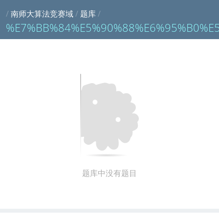
/
南师大算法竞赛域
/
题库
/
%E7%BB%84%E5%90%88%E6%95%B0%E
题库中没有题目