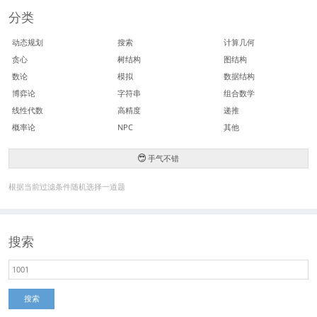
分类
动态规划
搜索
计算几何
贪心
树结构
图结构
数论
模拟
数据结构
博弈论
字符串
组合数学
线性代数
高精度
递推
概率论
NPC
其他
手气不错
根据当前过滤条件随机选择一道题
搜索
搜索