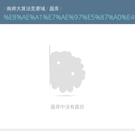
/
南师大算法竞赛域
/
题库
/
%E8%AE%A1%E7%AE%97%E5%87%A0%E4
题库中没有题目