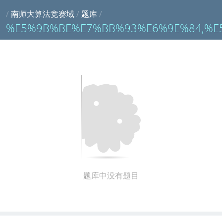
/
南师大算法竞赛域
/
题库
/
%E5%9B%BE%E7%BB%93%E6%9E%84,%E
题库中没有题目