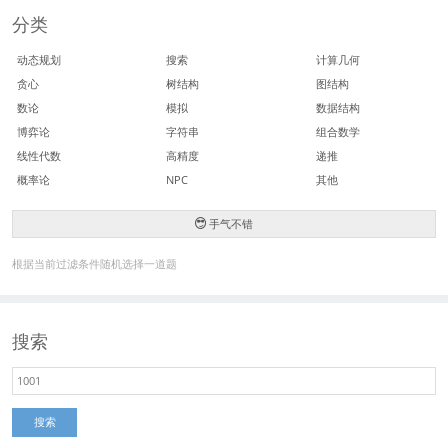
分类
动态规划
搜索
计算几何
贪心
树结构
图结构
数论
模拟
数据结构
博弈论
字符串
组合数学
线性代数
高精度
递推
概率论
NPC
其他
手气不错
根据当前过滤条件随机选择一道题
搜索
搜索