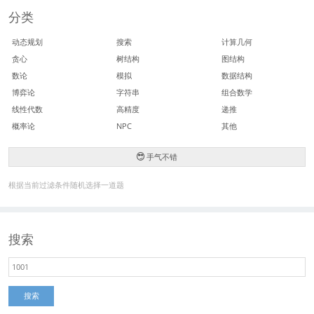
分类
动态规划
搜索
计算几何
贪心
树结构
图结构
数论
模拟
数据结构
博弈论
字符串
组合数学
线性代数
高精度
递推
概率论
NPC
其他
手气不错
根据当前过滤条件随机选择一道题
搜索
搜索