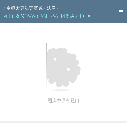
/
南师大算法竞赛域
/
题库
/
%E6%90%9C%E7%B4%A2,DLX
题库中没有题目