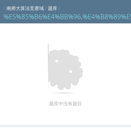
/
南师大算法竞赛域
/
题库
/
%E5%85%B6%E4%BB%96,%E4%B8%89%E
题库中没有题目