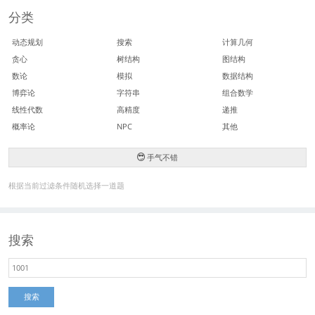
分类
动态规划
搜索
计算几何
贪心
树结构
图结构
数论
模拟
数据结构
博弈论
字符串
组合数学
线性代数
高精度
递推
概率论
NPC
其他
手气不错
根据当前过滤条件随机选择一道题
搜索
搜索