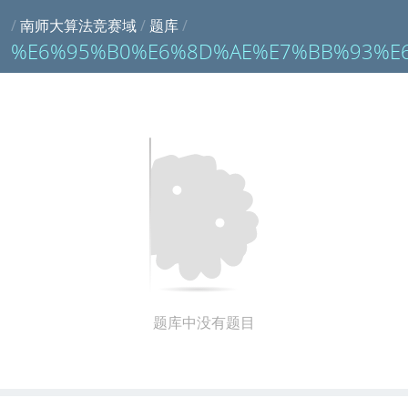
/
南师大算法竞赛域
/
题库
/
%E6%95%B0%E6%8D%AE%E7%BB%93%E
题库中没有题目