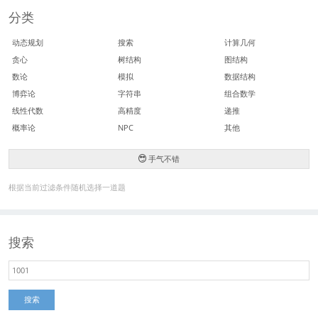
分类
动态规划
搜索
计算几何
贪心
树结构
图结构
数论
模拟
数据结构
博弈论
字符串
组合数学
线性代数
高精度
递推
概率论
NPC
其他
手气不错
根据当前过滤条件随机选择一道题
搜索
搜索