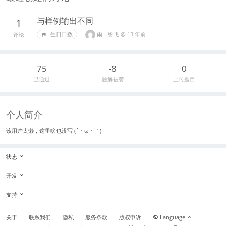
与样例输出不同
1
雨，纷飞
@
13 年前
生日日数
评论
75
-8
0
已通过
题解被赞
上传题目
个人简介
该用户太懒，这里啥也没写 (´・ω・｀)
状态
开发
支持
关于
联系我们
隐私
服务条款
版权申诉
Language