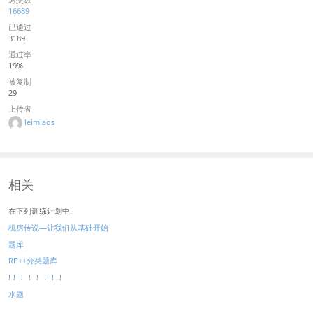
16689
已通过
3189
通过率
19%
被复制
29
上传者
leimiaos
相关
在下列训练计划中:
机房传说—让我们从基础开始
题库
RP++分类题库
!！！！！！！！
水题