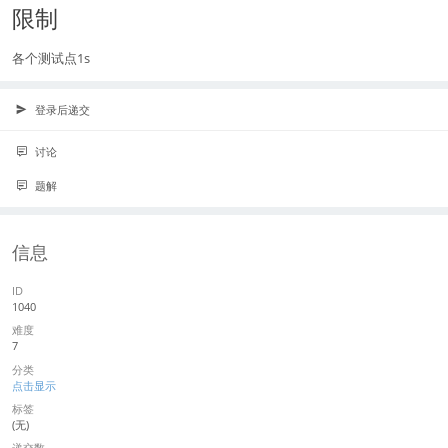
限制
各个测试点1s
登录后递交
讨论
题解
信息
ID
1040
难度
7
分类
点击显示
标签
(无)
递交数