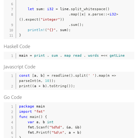
let
 sum
:
i32
=
 line
.
split_whitespace
(
)
.
map
(
|
x
|
 x
.
parse
::
<
i32
>
(
)
.
expect
(
"integer"
)
)
.
sum
(
)
;
println!
(
"{}"
,
 sum
)
;
}
Haskell Code
main
=
print
.
sum
.
map
read
.
words
=<<
getLine
Javascript Code
const
[
a
,
 b
]
=
readline
(
)
.
split
(
' '
)
.
map
(
n
=>
parseInt
(
n
,
10
)
)
;
print
(
(
a 
+
 b
)
.
toString
(
)
)
;
Go Code
package
import
"fmt"
func
main
(
)
{
var
 a
,
 b 
int
    fmt
.
Scanf
(
"%d%d"
,
&
a
,
&
b
)
    fmt
.
Printf
(
"%d\n"
,
 a 
+
 b
)
}