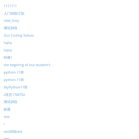
1111111
入门训练计划
new_bzoj
测试训练
Our Coding Stduio
haha
haha
特难1
the begining of our student's
python-11班
python-11班
lbyPython11班
c语言1706702
测试训练
标题
test
!
test训练test
test