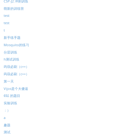
CSP-J2 冲刺训练
萌新的训练营
test
test
t
新手练手题
Mosquito的练习
分层训练
h测试训练
蒟蒻必刷（c++）
蒟蒻必刷（c++）
第一天
Vijos是个大傻逼
€€£ 的题目
实验训练
：）
a
趣题
测试