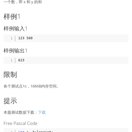
,
一个数，即 x 和 y 的和
y
<
样例1
=
3
2
样例输入1
7
6
7
)
样例输出1
限制
各个测试点1s，16MiB内存空间。
提示
本题测试数据下载：
下载
Free Pascal Code
var
 a
,
 b
:
longint
;