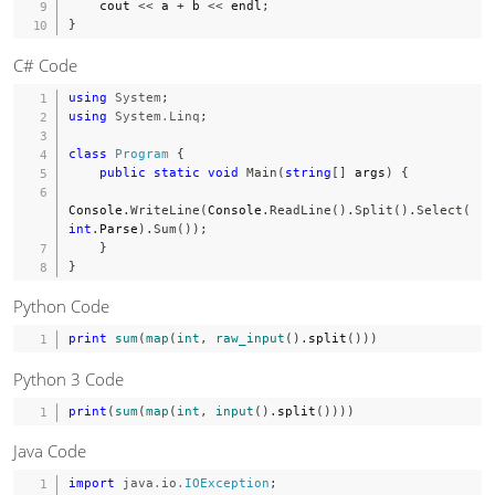
    cout 
<<
 a 
+
 b 
<<
 endl
;
}
C# Code
using
System
;
using
System
.
Linq
;
class
Program
{
public
static
void
Main
(
string
[
]
 args
)
{
Console
.
WriteLine
(
Console
.
ReadLine
(
)
.
Split
(
)
.
Select
(
int
.
Parse
)
.
Sum
(
)
)
;
}
}
Python Code
print
sum
(
map
(
int
,
raw_input
(
)
.
split
(
)
)
)
Python 3 Code
print
(
sum
(
map
(
int
,
input
(
)
.
split
(
)
)
)
)
Java Code
import
java
.
io
.
IOException
;