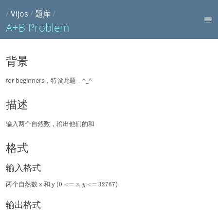
/
Vijos
/
题库
/
A+B Problem
背景
for beginners，特设此题，^_^
描述
输入两个自然数，输出他们的和
格式
输入格式
(
两个自然数 x 和 y
(
0
<
=
,
<
=
3
2
7
6
7
)
x
y
0
<
输出格式
=
x