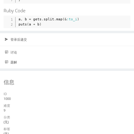
Ruby Code
a
,
 b 
=
 gets
.
split
.
map
(
&
:to_i
)
puts
(
a 
+
 b
)
登录后递交
讨论
题解
信息
ID
1000
难度
9
分类
(无)
标签
(无)