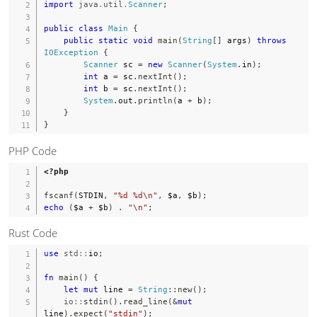
import
java
.
util
.
Scanner
;
public
class
Main
{
public
static
void
main
(
String
[
]
 args
)
throws
IOException
{
Scanner
 sc 
=
new
Scanner
(
System
.
in
)
;
int
 a 
=
 sc
.
nextInt
(
)
;
int
 b 
=
 sc
.
nextInt
(
)
;
System
.
out
.
println
(
a 
+
 b
)
;
}
}
PHP Code
<?php
fscanf
(
STDIN
,
"%d %d\n"
,
$a
,
$b
)
;
echo
(
$a
+
$b
)
.
"\n"
;
Rust Code
use
std
::
io
;
fn
main
(
)
{
let
mut
 line 
=
String
::
new
(
)
;
io
::
stdin
(
)
.
read_line
(
&
mut
line
)
.
expect
(
"stdin"
)
;