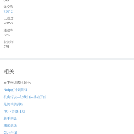
递交数
75612
已通过
28858
通过率
38%
被复制
275
相关
在下列训练计划中:
Noip的冲刺训练
机房传说—让我们从基础开始
最简单的训练
NOIP养成计划
新手训练
测试训练
OI水牛团