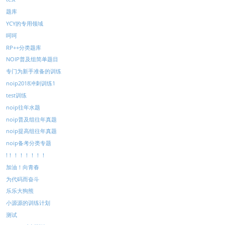
题库
YCY的专用领域
呵呵
RP++分类题库
NOIP普及组简单题目
专门为新手准备的训练
noip2018冲刺训练1
test训练
noip往年水题
noip普及组往年真题
noip提高组往年真题
noip备考分类专题
!！！！！！！！
加油！向青春
为代码而奋斗
乐乐大狗熊
小源源的训练计划
测试