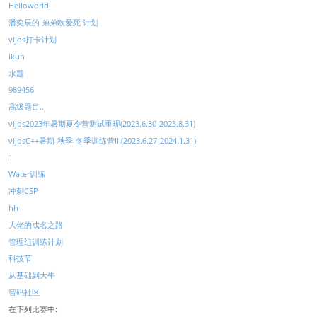
Helloworld
潘奕辰的 弟弟欧爱死 计划
vijos打卡计划
ikun
水题
989456
高级题目..
vijos2023年暑期夏令营测试重现(2023.6.30-2023.8.31)
vijosC++暑期-秋季-冬季训练营III(2023.6.27-2024.1.31)
1
Water训练
冲刺CSP
hh
大佬的成名之路
管理组训练计划
科技节
从基础到大牛
智码社区
在下列比赛中: