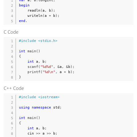
begin
    readln
(
a
,
 b
)
;
    writeln
(
a 
+
 b
)
;
end
.
C Code
#
include
<stdio.h>
int
main
(
)
{
int
 a
,
 b
;
scanf
(
"%d%d"
,
&
a
,
&
b
)
;
printf
(
"%d\n"
,
 a 
+
 b
)
;
}
C++ Code
#
include
<iostream>
using
namespace
 std
;
int
main
(
)
{
int
 a
,
 b
;
    cin 
>>
 a 
>>
 b
;