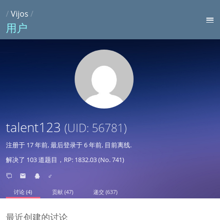
/
Vijos
/
用户
talent123
(UID: 56781)
注册于
17 年前
, 最后登录于
6 年前
, 目前离线.
解决了 103 道题目，RP: 1832.03 (No. 741)
♂
讨论 (4)
贡献 (47)
递交 (637)
最近创建的讨论