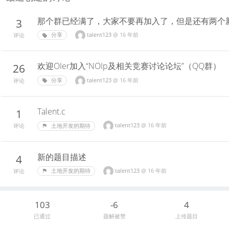
那个群已经满了，大家不要再加入了，但是还有两个
3
talent123
@
16 年前
分享
评论
欢迎OIer加入“NOIp及相关竞赛讨论论坛”（QQ群）
26
talent123
@
16 年前
分享
评论
Talent.c
1
talent123
@
16 年前
土地开发的期待
评论
新的题目描述
4
talent123
@
16 年前
土地开发的期待
评论
103
-6
4
已通过
题解被赞
上传题目